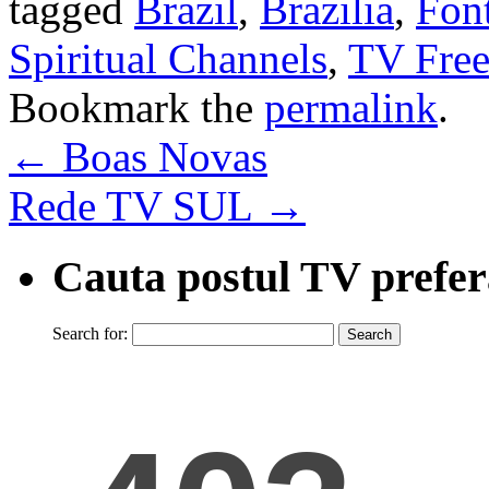
tagged
Brazil
,
Brazilia
,
Fon
Spiritual Channels
,
TV Fre
Bookmark the
permalink
.
←
Boas Novas
Rede TV SUL
→
Cauta postul TV prefer
Search for: